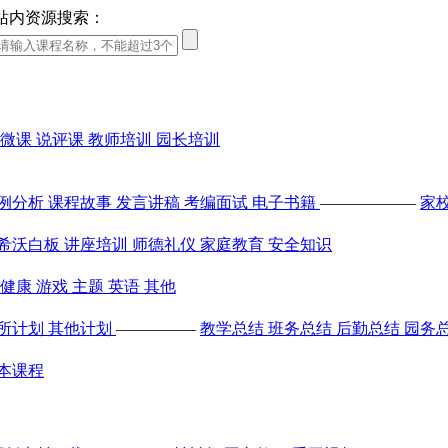
站内资源搜索：
微课
说评课
教师培训
园长培训
例分析
课程故事
发言讲稿
考编面试
电子书籍
——————
家
希沃白板
讲座培训
师德礼仪
家庭教育
安全知识
健康
游戏
主题
英语
其他
所计划
其他计划
—————
教学总结
班务总结
后勤总结
园务
本课程