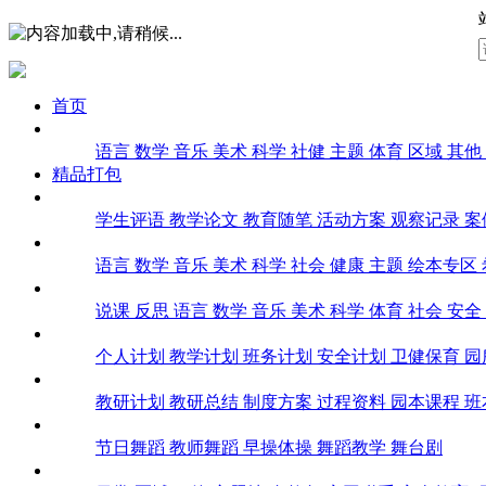
首页
课堂实录
语言
数学
音乐
美术
科学
社健
主题
体育
区域
其他
精品打包
幼师文库
学生评语
教学论文
教育随笔
活动方案
观察记录
案
课件
语言
数学
音乐
美术
科学
社会
健康
主题
绘本专区
教案
说课
反思
语言
数学
音乐
美术
科学
体育
社会
安全
计划总结
个人计划
教学计划
班务计划
安全计划
卫健保育
园
教研
教研计划
教研总结
制度方案
过程资料
园本课程
班
舞蹈
节日舞蹈
教师舞蹈
早操体操
舞蹈教学
舞台剧
环创教具