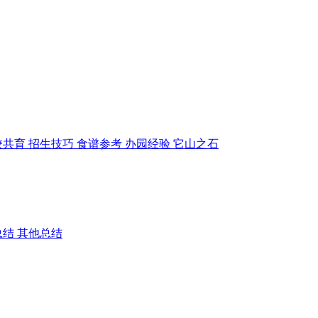
校共育
招生技巧
食谱参考
办园经验
它山之石
总结
其他总结