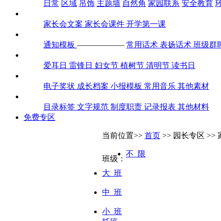
日常
区域
吊饰
主题墙
自然角
家园联系
安全教育
家长会
家长会文案
家长会课件
开学第一课
通知话术
通知模板
——————
常用话术
表扬话术
班级群
全年节日
爱耳日
雷锋日
妇女节
植树节
清明节
读书日
素材包
电子奖状
成长档案
小报模板
常用音乐
其他素材
迎检评估
目录标签
文字规范
制度职责
记录报表
其他材料
免费专区
当前位置>>
首页
>> 园长专区 >>
不 限
班级：
大 班
中 班
小 班