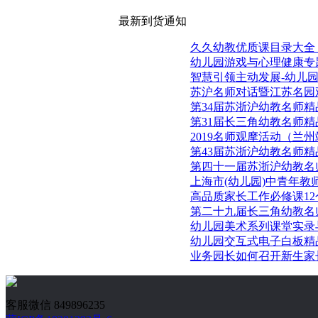
最新到货通知
久久幼教优质课目录大全
幼儿园游戏与心理健康专
智慧引领主动发展-幼儿
苏沪名师对话暨江苏名园
第34届苏浙沪幼教名师
第31届长三角幼教名师
2019名师观摩活动（兰
第43届苏浙沪幼教名师
第四十一届苏浙沪幼教名
上海市(幼儿园)中青年教
高品质家长工作必修课12
第二十九届长三角幼教名
幼儿园美术系列课堂实录
幼儿园交互式电子白板精
业务园长如何召开新生家长
客服微信 849896235