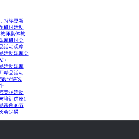
，持续更新
题研讨活动
园教师集体教
观摩研讨会
精品活动观摩
精品活动观摩会
州站）
精品活动观摩
师精品活动
师教学评选
个
师竞拍活动
与培训讲座1
品课例46节
会14碟