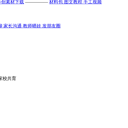
环创素材下载
—————
材料包
图文教程
手工视频
聊
家长沟通
教师晒娃
发朋友圈
 家校共育