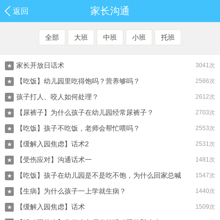
家长沟通
返回
全部
大班
中班
小班
托班
家长开放日话术
3041次
★
【吃饭】幼儿园里吃得饱吗？营养够吗？
2566次
★
孩子打人、咬人如何处理？
2612次
★
【尿裤子】为什么孩子在幼儿园经常尿裤子？
2703次
★
【吃饭】孩子不吃饭，老师会帮忙喂吗？
2553次
★
【缓解入园焦虑】话术2
2531次
★
【受伤应对】沟通话术一
1481次
★
【吃饭】孩子在幼儿园是不是吃不饱，为什么回家总喊
1547次
★
【生病】为什么孩子一上学就生病？
饿？
1440次
★
【缓解入园焦虑】话术
1509次
★