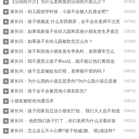
【活动照片少】为什么老师发的活动照片那么少？
1538次
★
家长问：幼儿园放学时候，小孩不会被人乱接走吧?
1628次
★
家长问：孩子很顽皮,什么东西都弄，会不会在老师不注意
1478次
★
家长问：如果我家孩子在幼儿园和其他小朋友发生矛盾怎
时触碰到一些不安..
1582次
★
家长问：如果孩子在幼儿园被欺负怎么办？
么办?
1519次
★
家长问：孩子和其他小朋友发生争执时，老师通常怎么
1594次
★
家长问：我不愿意让孩子和xx玩，能不能让他们离得远
做?
1515次
★
家长问：孩子总是被蚊虫叮咬，老师都不管的吗？
点?
1483次
★
家长问：为什么我的小孩总是受伤?为什么我小孩总是被
1443次
★
家长问：孩子会不会被其他小朋友欺负?
打?
1487次
★
小朋友被咬伤沟通话术
1581次
★
家长问：孩子回家后总说小朋友打他， 我们大人也不知道
1584次
★
家长问： 他把我们孩子打了，你们老师为什么没看好孩
是怎么回事?
1501次
★
家长问：怎么这么不小心啊?孩子给磕(挠、 咬)成这样?
子？
1449次
★