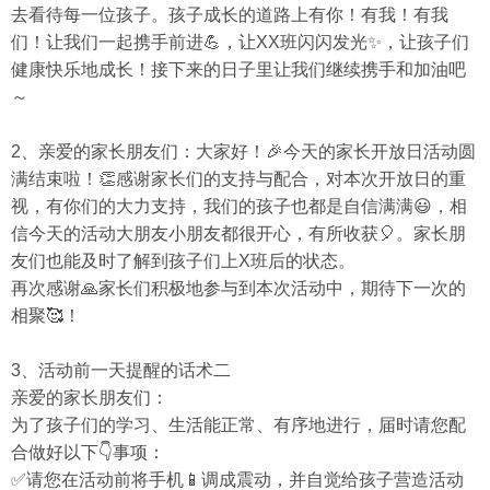
去看待每一位孩子。孩子成长的道路上有你！有我！有我
们！让我们一起携手前进
💪
，让
XX
班闪闪发光✨，让孩子们
健康快乐地成长！接下来的日子里让我们继续携手和加油吧
～
2
、亲爱的家长朋友们：大家好！
🎉
今天的家长开放日活动圆
满结束啦！
👏
感谢家长们的支持与配合，对本次开放日的重
视，有你们的大力支持，我们的孩子也都是自信满满
😃
，相
信今天的活动大朋友小朋友都很开心，有所收获
🎈
。家长朋
友们也能及时了解到孩子们上
X
班后的状态。
再次感谢
🙏
家长们积极地参与到本次活动中，期待下一次的
相聚
🥰
！
3
、活动前一天提醒的话术二
亲爱的家长朋友们：
为了孩子们的学习、生活能正常、有序地进行，届时请您配
合做好以下
👇
事项：
✅请您在活动前将手机
📱
调成震动，并自觉给孩子营造活动