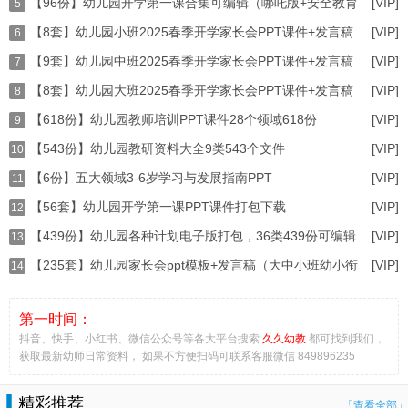
【96份】幼儿园开学第一课合集可编辑（哪吒版+安全教育
[VIP]
5
【8套】幼儿园小班2025春季开学家长会PPT课件+发言稿
[VIP]
6
【9套】幼儿园中班2025春季开学家长会PPT课件+发言稿
[VIP]
打
7
【8套】幼儿园大班2025春季开学家长会PPT课件+发言稿
[VIP]
打
8
【618份】幼儿园教师培训PPT课件28个领域618份
[VIP]
打
9
【543份】幼儿园教研资料大全9类543个文件
[VIP]
10
【6份】五大领域3-6岁学习与发展指南PPT
[VIP]
（word+ppt）
11
【56套】幼儿园开学第一课PPT课件打包下载
[VIP]
12
【439份】幼儿园各种计划电子版打包，36类439份可编辑
[VIP]
13
【235套】幼儿园家长会ppt模板+发言稿（大中小班幼小衔
[VIP]
14
第一时间：
抖音、快手、小红书、微信公众号等各大平台搜索
久久幼教
都可找到我们，
获取最新幼师日常资料， 如果不方便扫码可联系客服微信 849896235
精彩推荐
「查看全部」