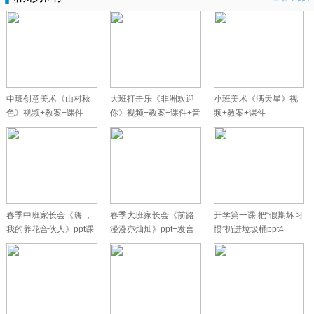
中班创意美术《山村秋
大班打击乐《非洲欢迎
小班美术《满天星》视
色》视频+教案+课件
你》视频+教案+课件+音
频+教案+课件
乐
春季中班家长会《嗨 ，
春季大班家长会《前路
开学第一课 把“假期坏习
我的养花合伙人》ppt课
漫漫亦灿灿》ppt+发言
惯”扔进垃圾桶ppt4
件+发言
稿