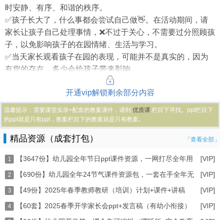
时安静、有序、和谐的秩序。
✅孩子长大了，什么事都会尝试自己做
👋
。在活动期间，请
家长让孩子自己处理事情，❌不过于关心，不需要过分照顾孩
子，以免影响孩子的在园情绪、生活与学习。
✅当天家长观看孩子在园的表现，可能并不是真实的，因为
有您的存在，多少会给孩子带来影响
开通vip解锁剩余部分内容
温馨提示：需要课堂实录+配套的教案课件，请到
优质课
栏目下寻找。ppt栏目下
的ppt就是只有ppt，教案栏目下的教案就是只有教案。
精品资源（成套打包）
「查看全部」
【3647份】幼儿园全年节日ppt课件资源，一网打尽全年用
[VIP]
1
【690份】幼儿园全年24节气课件资源包，一套在手全年无
[VIP]
2
【49份】2025年春季教师教研（培训）计划+课件+讲稿
[VIP]
3
【60套】2025春季开学家长会ppt+发言稿（有幼小衔接）
[VIP]
（2
4