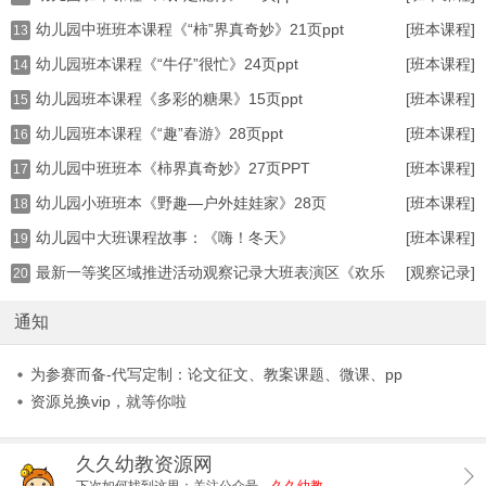
幼儿园中班班本课程《“柿”界真奇妙》21页ppt
[班本课程]
13
幼儿园班本课程《“牛仔”很忙》24页ppt
[班本课程]
14
幼儿园班本课程《多彩的糖果》15页ppt
[班本课程]
15
幼儿园班本课程《“趣”春游》28页ppt
[班本课程]
16
幼儿园中班班本《柿界真奇妙》27页PPT
[班本课程]
17
幼儿园小班班本《野趣—户外娃娃家》28页
[班本课程]
18
幼儿园中大班课程故事：《嗨！冬天》
[班本课程]
19
最新一等奖区域推进活动观察记录大班表演区《欢乐
[观察记录]
20
皮
通知
为参赛而备-代写定制：论文征文、教案课题、微课、pp
资源兑换vip，就等你啦
久久幼教资源网