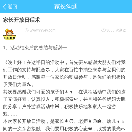
家长沟通
返回
家长开放日话术
www.99yey.com
3038 次浏览
1
、活动结束后的总结与感谢一
🌙
晚上好！在这半日的活动中，首先要
🙏
感谢大朋友们对我
们工作的支持与配合
🤝
，大家在百忙中抽空来参与宝贝们的
开放日活动，感谢每一位家长的积极参与，是你们的积极给
予我们力量
💪
。
其次要感谢我们可爱的孩子们
👧👦
，在课程活动中我们的孩
子充满好奇，认真投入，积极探索
👀
，并且和爸爸妈妈大胆
的分享；户外游戏活动中
🧸
，积极快乐地和家人一起游
戏……
本次家长开放日活动，是家长
👩🧑
、老师
👩🏻
🏫
、幼儿
👧👦
间的一次亲密接触，我们要用积极的心态❤
，欣赏的眼光
👀