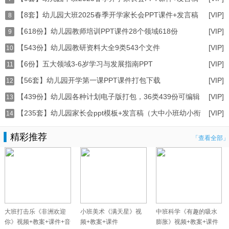
【8套】幼儿园大班2025春季开学家长会PPT课件+发言稿
[VIP]
打
8
【618份】幼儿园教师培训PPT课件28个领域618份
[VIP]
打
9
【543份】幼儿园教研资料大全9类543个文件
[VIP]
10
【6份】五大领域3-6岁学习与发展指南PPT
[VIP]
（word+ppt）
11
【56套】幼儿园开学第一课PPT课件打包下载
[VIP]
12
【439份】幼儿园各种计划电子版打包，36类439份可编辑
[VIP]
13
【235套】幼儿园家长会ppt模板+发言稿（大中小班幼小衔
[VIP]
14
精彩推荐
「查看全部」
大班打击乐《非洲欢迎
小班美术《满天星》视
中班科学《有趣的吸水
你》视频+教案+课件+音
频+教案+课件
膨胀》视频+教案+课件