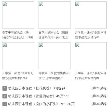
乐
+记录表
春季中班家长会《嗨 ，
春季大班家长会《前路
开学第一课 把“假期坏习
我的养花合伙人》ppt课
漫漫亦灿灿》ppt+发言
惯”扔进垃圾桶ppt4
件+发言
稿
开学第一课 把“假期坏习
开学第一课 把“假期坏习
开学第一课 把“假期坏习
惯”扔进垃圾桶ppt3
惯”扔进垃圾桶ppt2
惯”扔进垃圾桶ppt1
幼儿园班本课程《桂花飘香》38页ppt
[班本课程]
1
幼儿园班本课程《管道的秘密》45页ppt
[班本课程]
2
幼儿园班本课程《疯狂的小石头》PPT 20页
[班本课程]
3