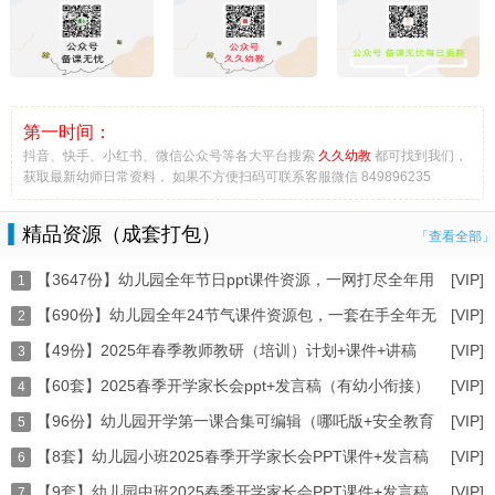
第一时间：
抖音、快手、小红书、微信公众号等各大平台搜索
久久幼教
都可找到我们，
获取最新幼师日常资料， 如果不方便扫码可联系客服微信 849896235
精品资源（成套打包）
「查看全部」
【3647份】幼儿园全年节日ppt课件资源，一网打尽全年用
[VIP]
1
【690份】幼儿园全年24节气课件资源包，一套在手全年无
[VIP]
2
【49份】2025年春季教师教研（培训）计划+课件+讲稿
[VIP]
3
【60套】2025春季开学家长会ppt+发言稿（有幼小衔接）
[VIP]
（2
4
【96份】幼儿园开学第一课合集可编辑（哪吒版+安全教育
[VIP]
5
【8套】幼儿园小班2025春季开学家长会PPT课件+发言稿
[VIP]
6
【9套】幼儿园中班2025春季开学家长会PPT课件+发言稿
[VIP]
打
7