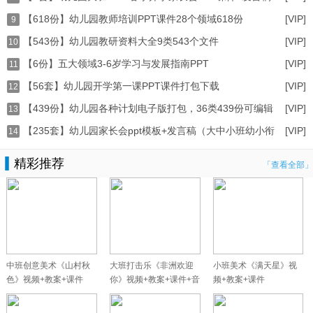
【618份】幼儿园教师培训PPT课件28个领域618份
[VIP]
打
9
【543份】幼儿园教研资料大全9类543个文件
[VIP]
10
【6份】五大领域3-6岁学习与发展指南PPT
[VIP]
（word+ppt）
11
【56套】幼儿园开学第一课PPT课件打包下载
[VIP]
12
【439份】幼儿园各种计划电子版打包，36类439份可编辑
[VIP]
13
【235套】幼儿园家长会ppt模板+发言稿（大中小班幼小衔
[VIP]
14
精彩推荐
「查看全部」
中班创意美术《山村秋
大班打击乐《非洲欢迎
小班美术《满天星》视
色》视频+教案+课件
你》视频+教案+课件+音
频+教案+课件
乐