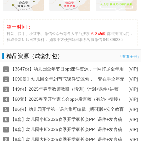
第一时间：
抖音、快手、小红书、微信公众号等各大平台搜索
久久幼教
都可找到我们，
获取最新幼师日常资料， 如果不方便扫码可联系客服微信 849896235
精品资源（成套打包）
「查看全部」
【3647份】幼儿园全年节日ppt课件资源，一网打尽全年用
[VIP]
1
【690份】幼儿园全年24节气课件资源包，一套在手全年无
[VIP]
2
【49份】2025年春季教师教研（培训）计划+课件+讲稿
[VIP]
3
【60套】2025春季开学家长会ppt+发言稿（有幼小衔接）
[VIP]
（2
4
【96份】幼儿园开学第一课合集可编辑（哪吒版+安全教育
[VIP]
5
【8套】幼儿园小班2025春季开学家长会PPT课件+发言稿
[VIP]
6
【9套】幼儿园中班2025春季开学家长会PPT课件+发言稿
[VIP]
打
7
【8套】幼儿园大班2025春季开学家长会PPT课件+发言稿
[VIP]
打
8