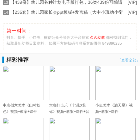
【439份】幼儿园各种计划电子版打包，36类439份可编辑
[VIP]
13
【235套】幼儿园家长会ppt模板+发言稿（大中小班幼小衔
[VIP]
14
第一时间：
抖音、快手、小红书、微信公众号等各大平台搜索
久久幼教
都可找到我们，
获取最新幼师日常资料， 如果不方便扫码可联系客服微信 849896235
精彩推荐
「查看全部」
中班创意美术《山村秋
大班打击乐《非洲欢迎
小班美术《满天星》视
色》视频+教案+课件
你》视频+教案+课件+音
频+教案+课件
乐