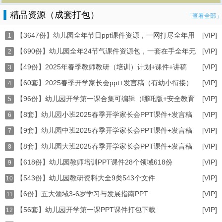
精品资源（成套打包）
「查看全部」
【3647份】幼儿园全年节日ppt课件资源，一网打尽全年用
[VIP]
1
【690份】幼儿园全年24节气课件资源包，一套在手全年无
[VIP]
2
【49份】2025年春季教师教研（培训）计划+课件+讲稿
[VIP]
3
【60套】2025春季开学家长会ppt+发言稿（有幼小衔接）
[VIP]
（2
4
【96份】幼儿园开学第一课合集可编辑（哪吒版+安全教育
[VIP]
5
【8套】幼儿园小班2025春季开学家长会PPT课件+发言稿
[VIP]
6
【9套】幼儿园中班2025春季开学家长会PPT课件+发言稿
[VIP]
打
7
【8套】幼儿园大班2025春季开学家长会PPT课件+发言稿
[VIP]
打
8
【618份】幼儿园教师培训PPT课件28个领域618份
[VIP]
打
9
【543份】幼儿园教研资料大全9类543个文件
[VIP]
10
【6份】五大领域3-6岁学习与发展指南PPT
[VIP]
（word+ppt）
11
【56套】幼儿园开学第一课PPT课件打包下载
[VIP]
12