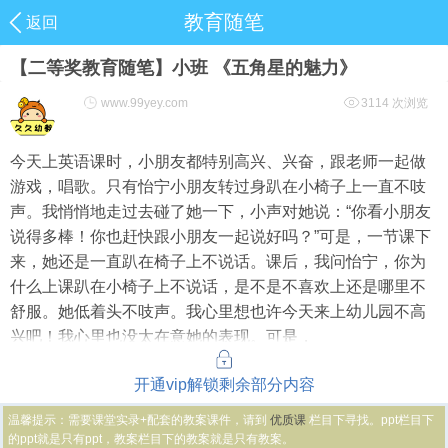
教育随笔
返回
【二等奖教育随笔】小班 《五角星的魅力》
www.99yey.com
3114 次浏览
今天上英语课时，小朋友都特别高兴、兴奋，跟老师一起做
游戏，唱歌。只有怡宁小朋友转过身趴在小椅子上一直不吱
声。我悄悄地走过去碰了她一下，小声对她说：“你看小朋友
说得多棒！你也赶快跟小朋友一起说好吗？”可是，一节课下
来，她还是一直趴在椅子上不说话。课后，我问怡宁，你为
什么上课趴在小椅子上不说话，是不是不喜欢上还是哪里不
舒服。她低着头不吱声。我心里想也许今天来上幼儿园不高
兴吧！我心里也没太在意她的表现。可是，
开通vip解锁剩余部分内容
温馨提示：需要课堂实录+配套的教案课件，请到
优质课
栏目下寻找。ppt栏目下
的ppt就是只有ppt，教案栏目下的教案就是只有教案。