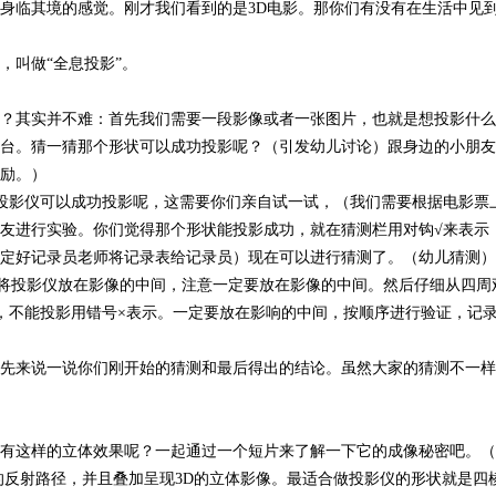
身临其境的感觉。刚才我们看到的是3D电影。那你们有没有在生活中见
，叫做“全息投影”。
？其实并不难：首先我们需要一段影像或者一张图片，也就是想投影什么
台。猜一猜那个形状可以成功投影呢？（引发幼儿讨论）跟身边的小朋友
励。）
投影仪可以成功投影呢，这需要你们亲自试一试，（我们需要根据电影票
友进行实验。你们觉得那个形状能投影成功，就在猜测栏用对钩√来表示
定好记录员老师将记录表给记录员）现在可以进行猜测了。（幼儿猜测）
影像将投影仪放在影像的中间，注意一定要放在影像的中间。然后仔细从四
，不能投影用错号×表示。一定要放在影响的中间，按顺序进行验证，记
先来说一说你们刚开始的猜测和最后得出的结论。虽然大家的猜测不一样
有这样的立体效果呢？一起通过一个短片来了解一下它的成像秘密吧。（
的反射路径，并且叠加呈现3D的立体影像。最适合做投影仪的形状就是四