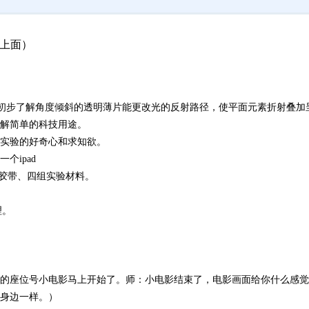
在上面）
，初步了解角度倾斜的透明薄片能更改光的反射路径，使平面元素折射叠加
了解简单的科技用途。
小实验的好奇心和求知欲。
个ipad
明胶带、四组实验材料。
理。
的座位号小电影马上开始了。师：小电影结束了，电影画面给你什么感觉
身边一样。）