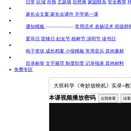
日常
区域
吊饰
主题墙
自然角
家园联系
安全教育
家长会
家长会文案
家长会课件
开学第一课
通知话术
通知模板
——————
常用话术
表扬话术
班级群
全年节日
爱耳日
雷锋日
妇女节
植树节
清明节
读书日
素材包
电子奖状
成长档案
小报模板
常用音乐
其他素材
迎检评估
目录标签
文字规范
制度职责
记录报表
其他材料
免费专区
大班科学《奇妙放映机》实录+教
本课视频播放密码