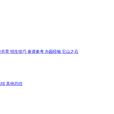
校共育
招生技巧
食谱参考
办园经验
它山之石
总结
其他总结