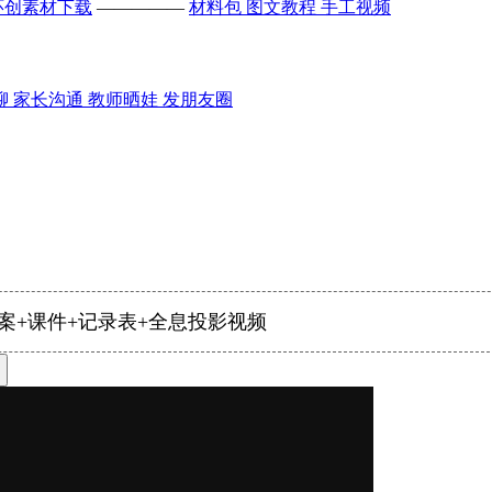
环创素材下载
—————
材料包
图文教程
手工视频
聊
家长沟通
教师晒娃
发朋友圈
案+课件+记录表+全息投影视频