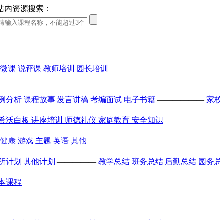
站内资源搜索：
微课
说评课
教师培训
园长培训
例分析
课程故事
发言讲稿
考编面试
电子书籍
——————
家
希沃白板
讲座培训
师德礼仪
家庭教育
安全知识
健康
游戏
主题
英语
其他
所计划
其他计划
—————
教学总结
班务总结
后勤总结
园务
本课程