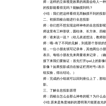
师：这样的立体视觉效果的画面会给人一种
的投影能看得见吗？能触摸到吗？
小结：我们把这样看得见而触摸不到的投影
二、初探四棱台能进行全息投影
师：你们想不想实现这样神奇的全息投影呢
师这里有三种形状，圆柱体、长方体、四棱
师：谁来说一说？（幼儿表述想法，教师鼓
师：哦~有了不同的见解，到底那个形状的
组，一位小朋友填写记录单，其他两位小朋
表示。每组小朋友先来商量谁来记录，（确
接下来我们要验证：首先打开ipad上的
影像？如果投影成功在验证栏用对号√表示
组实验，得出结论。）
师：完成的小组就可以回到座位上了，那组
影。
三、了解全息投影原理
师：四棱台怎么会那么神奇的呢？为什么会
小结:原来是角度倾斜的透明薄片能更改光