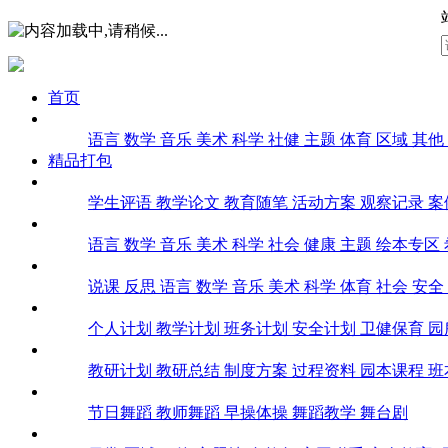
首页
课堂实录
语言
数学
音乐
美术
科学
社健
主题
体育
区域
其他
精品打包
幼师文库
学生评语
教学论文
教育随笔
活动方案
观察记录
案
课件
语言
数学
音乐
美术
科学
社会
健康
主题
绘本专区
教案
说课
反思
语言
数学
音乐
美术
科学
体育
社会
安全
计划总结
个人计划
教学计划
班务计划
安全计划
卫健保育
园
教研
教研计划
教研总结
制度方案
过程资料
园本课程
班
舞蹈
节日舞蹈
教师舞蹈
早操体操
舞蹈教学
舞台剧
环创教具