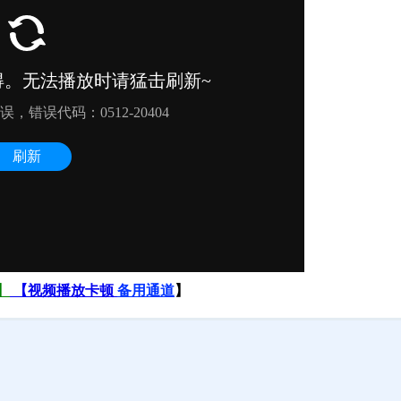
】
【视频播放卡顿
备用通道
】